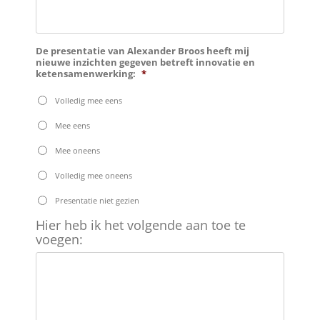
voegen:
De presentatie van Alexander Broos heeft mij
nieuwe inzichten gegeven betreft innovatie en
ketensamenwerking:
*
Volledig mee eens
Mee eens
Mee oneens
Volledig mee oneens
Presentatie niet gezien
Hier
Hier heb ik het volgende aan toe te
heb
voegen:
ik
het
volgende
aan
toe
te
voegen: