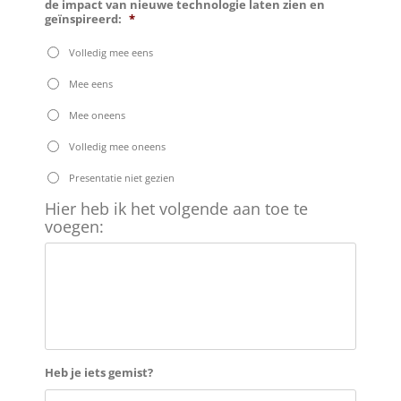
de impact van nieuwe technologie laten zien en
geïnspireerd:
*
Volledig mee eens
Mee eens
Mee oneens
Volledig mee oneens
Presentatie niet gezien
Hier
Hier heb ik het volgende aan toe te
heb
voegen:
ik
het
volgende
aan
toe
te
voegen:
Heb je iets gemist?