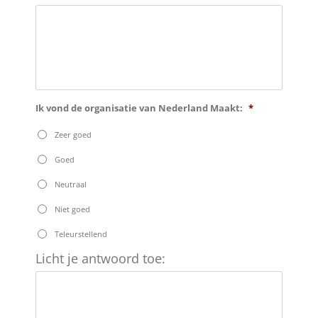
je
antwoord
toe:
Ik vond de organisatie van Nederland Maakt:
*
Zeer goed
Goed
Neutraal
Niet goed
Teleurstellend
Licht
Licht je antwoord toe:
je
antwoord
toe: