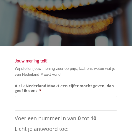
Jouw mening telt!
Wij stellen jouw mening zeer op prijs, laat ons weten wat je
van Nederland Maakt vond.
Als ik Nederland Maakt een cijfer mocht geven, dan
geef ik een:
*
Voer een nummer in van
0
tot
10
.
Licht
Licht je antwoord toe: