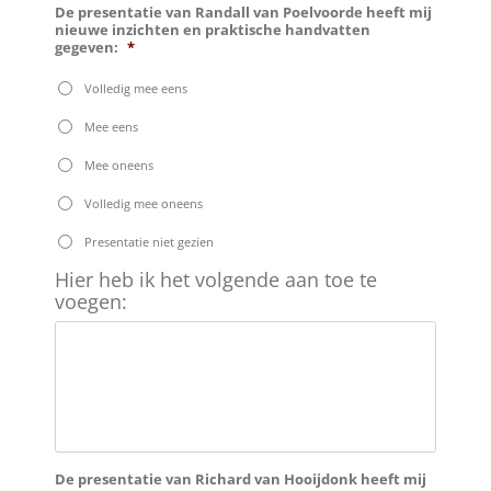
De presentatie van Randall van Poelvoorde heeft mij
nieuwe inzichten en praktische handvatten
gegeven:
*
Volledig mee eens
Mee eens
Mee oneens
Volledig mee oneens
Presentatie niet gezien
Hier
Hier heb ik het volgende aan toe te
heb
voegen:
ik
het
volgende
aan
toe
te
voegen:
De presentatie van Richard van Hooijdonk heeft mij