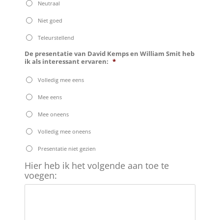
Neutraal
Niet goed
Teleurstellend
De presentatie van David Kemps en William Smit heb
ik als interessant ervaren:
*
Volledig mee eens
Mee eens
Mee oneens
Volledig mee oneens
Presentatie niet gezien
Hier
Hier heb ik het volgende aan toe te
heb
voegen:
ik
het
volgende
aan
toe
te