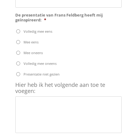
De presentatie van Frans Feldberg heeft mij
geïnspireerd:
*
Volledig mee eens
Mee eens
Mee oneens
Volledig mee oneens
Presentatie niet gezien
Hier
Hier heb ik het volgende aan toe te
heb
voegen:
ik
het
volgende
aan
toe
te
voegen: