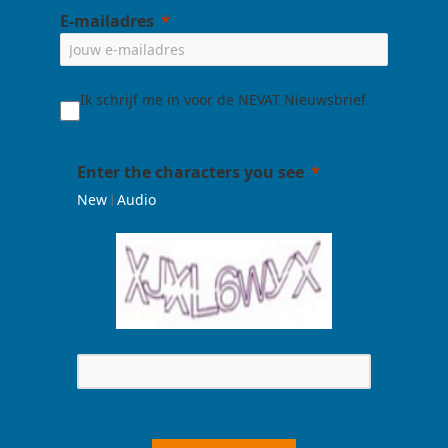
E-mailadres
Ik schrijf me in voor de NEVAT Nieuwsbrief.
Enter the characters you see
|
New
Audio