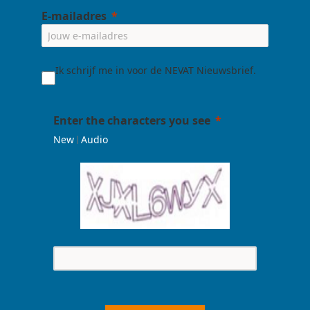
E-mailadres
Ik schrijf me in voor de NEVAT Nieuwsbrief.
Enter the characters you see
|
New
Audio