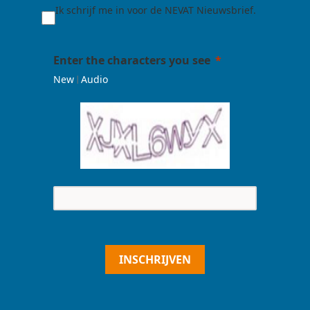
Ik schrijf me in voor de NEVAT Nieuwsbrief.
Enter the characters you see
|
New
Audio
INSCHRIJVEN