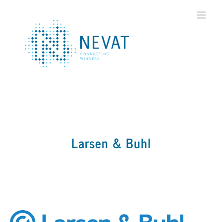
Ga
naar
inhoud
Larsen & Buhl