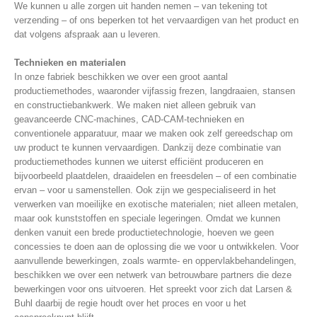
We kunnen u alle zorgen uit handen nemen – van tekening tot
verzending – of ons beperken tot het vervaardigen van het product en
dat volgens afspraak aan u leveren.
Technieken en materialen
In onze fabriek beschikken we over een groot aantal
productiemethodes, waaronder vijfassig frezen, langdraaien, stansen
en constructiebankwerk. We maken niet alleen gebruik van
geavanceerde CNC-machines, CAD-CAM-technieken en
conventionele apparatuur, maar we maken ook zelf gereedschap om
uw product te kunnen vervaardigen. Dankzij deze combinatie van
productiemethodes kunnen we uiterst efficiënt produceren en
bijvoorbeeld plaatdelen, draaidelen en freesdelen – of een combinatie
ervan – voor u samenstellen. Ook zijn we gespecialiseerd in het
verwerken van moeilijke en exotische materialen; niet alleen metalen,
maar ook kunststoffen en speciale legeringen. Omdat we kunnen
denken vanuit een brede productietechnologie, hoeven we geen
concessies te doen aan de oplossing die we voor u ontwikkelen. Voor
aanvullende bewerkingen, zoals warmte- en oppervlakbehandelingen,
beschikken we over een netwerk van betrouwbare partners die deze
bewerkingen voor ons uitvoeren. Het spreekt voor zich dat Larsen &
Buhl daarbij de regie houdt over het proces en voor u het