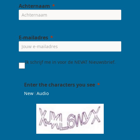
Achternaam
E-mailadres
Ik schrijf me in voor de NEVAT Nieuwsbrief.
Enter the characters you see
|
New
Audio