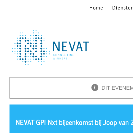
Ga
Home
Dienste
naar
inhoud
DIT EVENEM
NEVAT GPI Nxt bijeenkomst bij Joop van 