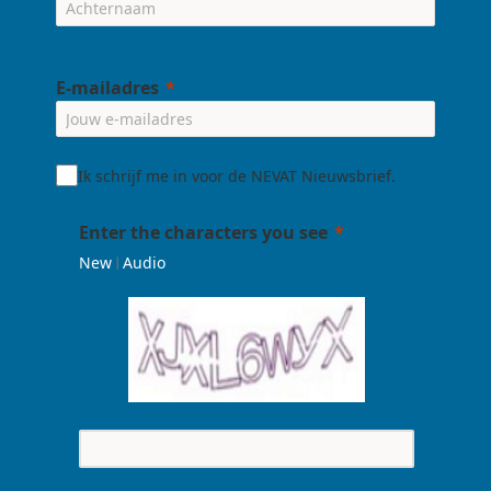
E-mailadres
Ik schrijf me in voor de NEVAT Nieuwsbrief.
Enter the characters you see
|
New
Audio