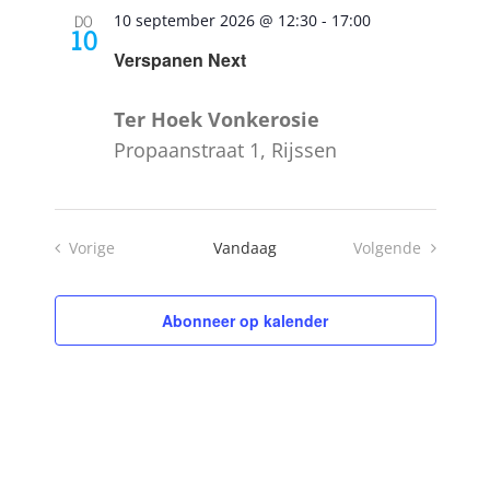
en
DO
10 september 2026 @ 12:30
-
17:00
10
weergeve
Verspanen Next
navigatie
Ter Hoek Vonkerosie
Propaanstraat 1, Rijssen
Vorige
Vandaag
Volgende
Evenementen
Evenementen
Abonneer op kalender