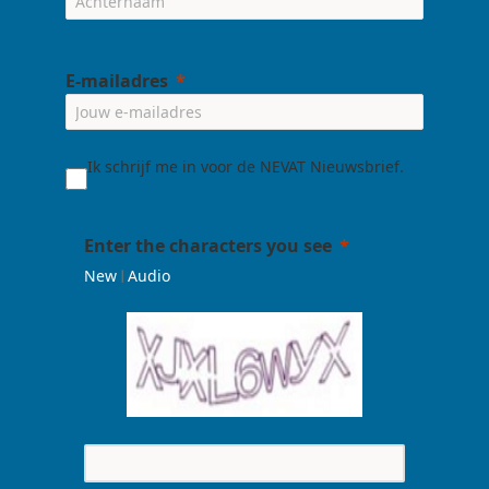
E-mailadres
Ik schrijf me in voor de NEVAT Nieuwsbrief.
Enter the characters you see
|
New
Audio