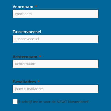
Voornaam
Tussenvoegsel
Achternaam
E-mailadres
Ik schrijf me in voor de NEVAT Nieuwsbrief.