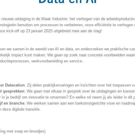
ieuwe uitdaging in de Maak Industrie: het verhogen van de arbeidsproductivit
ologieën benutten om processen te verbeteren, onze efficiëntie te verhogen e
ze kick-off op 23 januari 2025 uitgebreid mee aan de slag!
iken we samen in de wereld van AI en data, en onderzoeken we praktische ca
kelijk impact kunt maken. We gaan op zoek naar concrete voorbeelden waarin 
oductieprocessen, werkvoorbereiding en service.
er Datacation
: Zij delen praktijkervaringen en inzichten over het toepassen v
el gesprekken
: We gaan met elkaar in gesprek over de uitdagingen en kansen
r in je bedrijf om innovatie te omarmen? En welke rol neem jij als leider in dit
jf en branche
: We werken samen aan een toekomstgerichte visie en roadmap d
 deze digitale transitie.
iting met soep en broodjes)