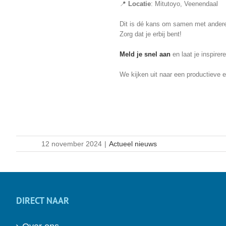
📍
Locatie
: Mitutoyo, Veenendaal
Dit is dé kans om samen met andere l
Zorg dat je erbij bent!
Meld je snel aan
en laat je inspire
We kijken uit naar een productieve 
12 november 2024
|
Actueel nieuws
DIRECT NAAR