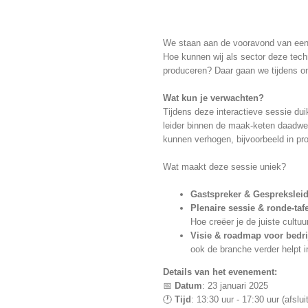
We staan aan de vooravond van een n
Hoe kunnen wij als sector deze techn
produceren? Daar gaan we tijdens on
Wat kun je verwachten?
Tijdens deze interactieve sessie du
leider binnen de maak-keten daadwer
kunnen verhogen, bijvoorbeeld in pr
Wat maakt deze sessie uniek?
Gastspreker & Gespreksleid
Plenaire sessie & ronde-taf
Hoe creëer je de juiste cultuu
Visie & roadmap voor bedri
ook de branche verder helpt in
Details van het evenement:
📅
Datum
: 23 januari 2025
🕐
Tijd
: 13:30 uur - 17:30 uur (afslu