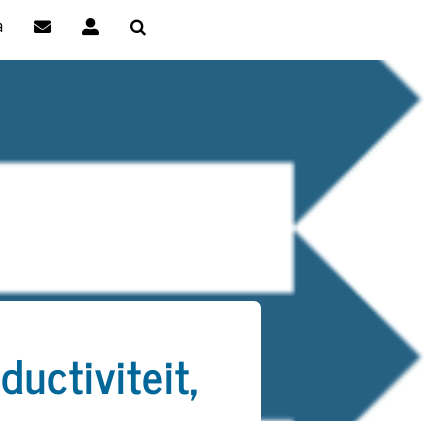
a
uctiviteit,