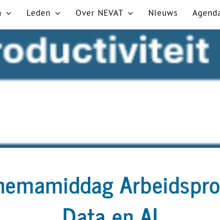
n
Leden
Over NEVAT
Nieuws
Agend
hemamiddag Arbeidsprod
Data en AI