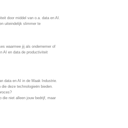
eit door middel van o.a. data en AI.
n uiteindelijk slimmer te
ses waarmee jij als ondernemer of
AI en data de productiviteit
an data en AI in de Maak Industrie.
 die deze technologieën bieden.
 proces?
ie niet alleen jouw bedrijf, maar