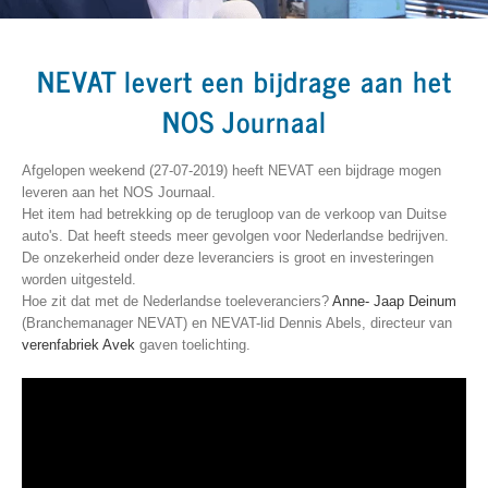
NEVAT levert een bijdrage aan het
NOS Journaal
Afgelopen weekend (27-07-2019) heeft NEVAT een bijdrage mogen
leveren aan het NOS Journaal.
Het item had betrekking op de terugloop van de verkoop van Duitse
auto's. Dat heeft steeds meer gevolgen voor Nederlandse bedrijven.
De onzekerheid onder deze leveranciers is groot en investeringen
worden uitgesteld.
Hoe zit dat met de Nederlandse toeleveranciers?
Anne- Jaap Deinum
(Branchemanager NEVAT) en NEVAT-lid Dennis Abels, directeur van
verenfabriek Avek
gaven toelichting.