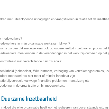
ken met uiteenlopende uitdagingen en vraagstukken in relatie tot de inzetb
te medewerkers?
medewerkers in mijn organisatie werkzaam blijven?
or te zorgen dat medewerkers ook op oudere leeftijd inzetbaar en productief b
medewerkers mee kunnen in de veranderingen in het werk bijvoorbeeld op het 
fronteerd met verschillende risico’s zoals:
chiktheid (schadelast, WIA instroom, verhoging van verzekeringspremies, lo
ardoor medewerkers niet meer of minder inzetbaar zijn,
atie bijvoorbeeld vanwege financiële problemen, mantelzorg etc.,
oudering in de organisatie en bij medewerkers.
 Duurzame Inzetbaarheid
invloed die elke organisatie heeft op het realiseren van bovenstaande uitdag