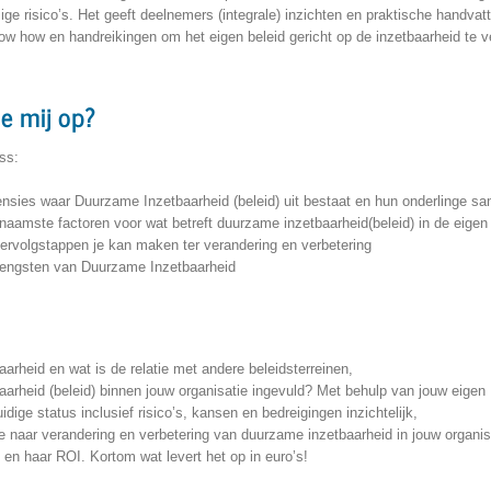
ige risico’s. Het geeft deelnemers (integrale) inzichten en praktische handv
w how en handreikingen om het eigen beleid gericht op de inzetbaarheid te v
e mij op?
ss:
mensies waar Duurzame Inzetbaarheid (beleid) uit bestaat en hun onderlinge 
rnaamste factoren voor wat betreft duurzame inzetbaarheid(beleid) in de eigen
vervolgstappen je kan maken ter verandering en verbetering
brengsten van Duurzame Inzetbaarheid
rheid en wat is de relatie met andere beleidsterreinen,
arheid (beleid) binnen jouw organisatie ingevuld? Met behulp van jouw eigen
ige status inclusief risico’s, kansen en bedreigingen inzichtelijk,
e naar verandering en verbetering van duurzame inzetbaarheid in jouw organis
en haar ROI. Kortom wat levert het op in euro’s!