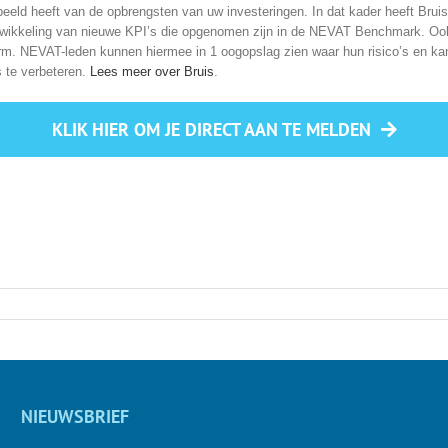
 beeld heeft van de opbrengsten van uw investeringen. In dat kader heeft Bruis
wikkeling van nieuwe KPI’s die opgenomen zijn in de NEVAT Benchmark. Ook
tform. NEVAT-leden kunnen hiermee in 1 oogopslag zien waar hun risico’s en k
 te verbeteren.
Lees meer over Bruis
.
KLIK HIER OM JE DIRECT AAN TE MELDEN
NIEUWSBRIEF