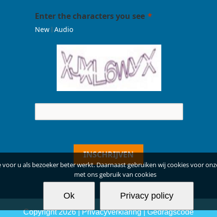
Enter the characters you see
|
New
Audio
INSCHRIJVEN
voor u als bezoeker beter werkt. Daarnaast gebruiken wij cookies voor onze
met ons gebruik van cookies
Ok
Privacy policy
Copyright
2026 |
Privacyverklaring
|
Gedragscode