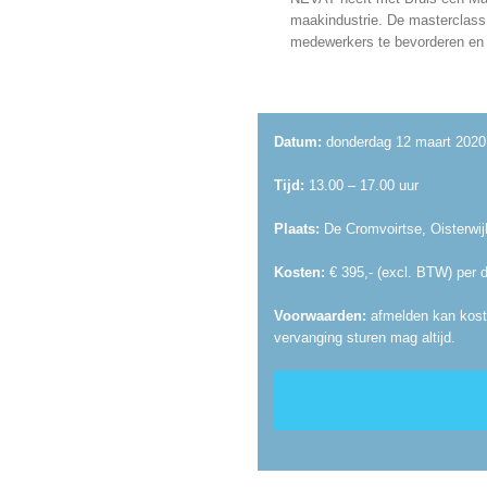
maakindustrie. De masterclass
medewerkers te bevorderen en u
Datum:
donderdag 12 maart 2020
Tijd:
13.00 – 17.00 uur
Plaats:
De Cromvoirtse, Oisterwij
Kosten:
€ 395,- (excl. BTW) per 
Voorwaarden:
afmelden kan koste
vervanging sturen mag altijd.