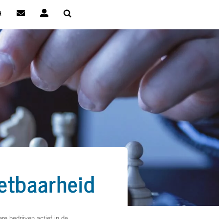
a
etbaarheid
 bedrijven actief in de