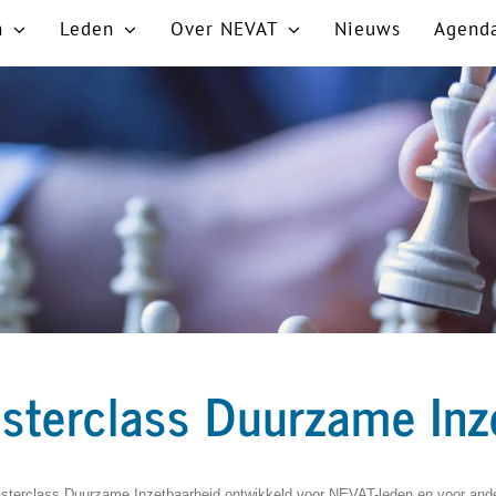
n
Leden
Over NEVAT
Nieuws
Agend
terclass Duurzame Inz
terclass Duurzame Inzetbaarheid ontwikkeld voor NEVAT-leden en voor andere