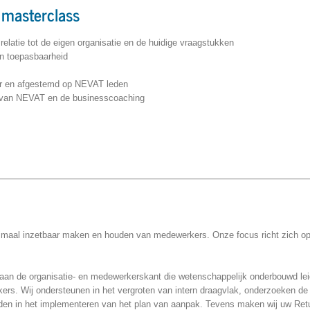
masterclass
relatie tot de eigen organisatie en de huidige vraagstukken
n toepasbaarheid
or en afgestemd op NEVAT leden
t van NEVAT en de businesscoaching
optimaal inzetbaar maken en houden van medewerkers. Onze focus richt zich o
n aan de organisatie- en medewerkerskant die wetenschappelijk onderbouwd lei
rs. Wij ondersteunen in het vergroten van intern draagvlak, onderzoeken de f
iden in het implementeren van het plan van aanpak. Tevens maken wij uw Ret