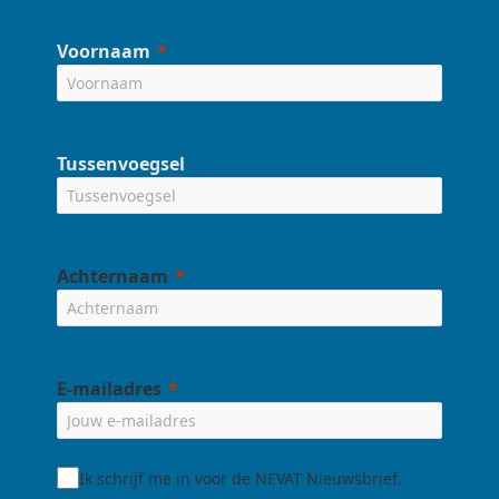
Voornaam
Tussenvoegsel
Achternaam
E-mailadres
Ik schrijf me in voor de NEVAT Nieuwsbrief.