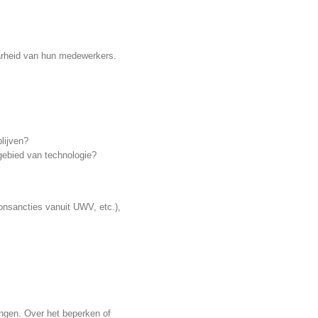
aarheid van hun medewerkers.
lijven?
gebied van technologie?
onsancties vanuit UWV, etc.),
ingen. Over het beperken of