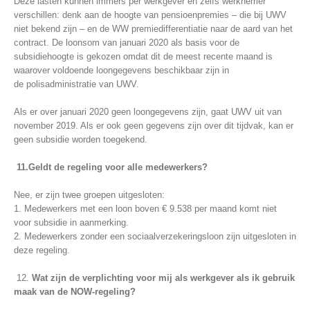
Deze lasten kunnen immers per werkgever en zelfs werknemer
verschillen: denk aan de hoogte van pensioenpremies – die bij UWV
niet bekend zijn – en de WW premiedifferentiatie naar de aard van het
contract. De loonsom van januari 2020 als basis voor de
subsidiehoogte is gekozen omdat dit de meest recente maand is
waarover voldoende loongegevens beschikbaar zijn in
de polisadministratie van UWV.
Als er over januari 2020 geen loongegevens zijn, gaat UWV uit van
november 2019. Als er ook geen gegevens zijn over dit tijdvak, kan er
geen subsidie worden toegekend.
11.Geldt de regeling voor alle medewerkers?
Nee, er zijn twee groepen uitgesloten:
1.
Medewerkers met een loon boven € 9.538 per maand komt niet
voor subsidie in aanmerking.
2. Medewerkers zonder een sociaalverzekeringsloon zijn uitgesloten in
deze regeling.
12.
Wat zijn de verplichting voor mij als werkgever als ik gebruik
maak van de NOW-regeling?