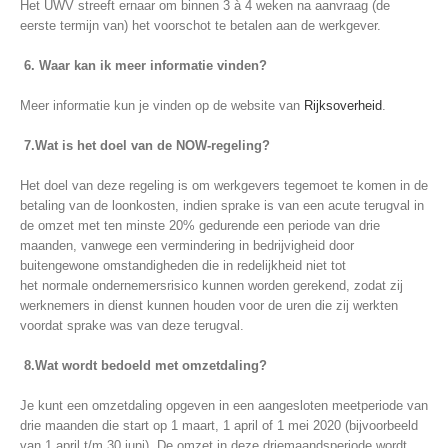
Het
UWV streeft ernaar om binnen 3 à 4 weken na aanvraag (de
eerste termijn van) het voorschot te betalen aan de werkgever.
6. Waar kan ik meer informatie vinden?
Meer informatie kun je vinden op de website van
Rijksoverheid
.
7.
Wa
t is het doel van de NOW-regeling?
Het doel van deze regeling is om werkgevers tegemoet te komen in de
betaling
van de loonkosten, indien sprake is van een acute terugval in
de omzet met ten
minste 20% gedurende een periode van drie
maanden, vanwege een vermindering
in bedrijvigheid door
buitengewone omstandigheden die in redelijkheid niet tot
het
normale ondernemersrisico kunnen worden gerekend, zodat zij
werknemers in
dienst kunnen houden voor de uren die zij werkten
voordat sprake was van deze
terugval.
8.Wat wordt bedoeld met omzetdaling?
Je kunt een omzetdaling opgeven in een aangesloten meetperiode van
drie maanden die start op 1 maart, 1 april of 1 mei 2020 (bijvoorbeeld
van 1 april t/m 30 juni). De omzet in deze driemaandsperiode wordt