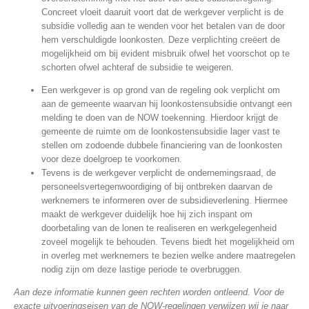
Concreet vloeit daaruit voort dat de werkgever verplicht is de
subsidie volledig aan te wenden voor het betalen van de door
hem verschuldigde loonkosten. Deze verplichting creëert de
mogelijkheid om bij evident misbruik ofwel het voorschot op te
schorten ofwel achteraf de subsidie te weigeren.
Een werkgever is op grond van de regeling ook verplicht om
aan de gemeente waarvan hij loonkostensubsidie ontvangt een
melding te doen van de NOW toekenning. Hierdoor krijgt de
gemeente de ruimte om de loonkostensubsidie lager vast te
stellen om zodoende dubbele financiering van de loonkosten
voor deze doelgroep te voorkomen.
Tevens is de werkgever verplicht de ondernemingsraad, de
personeelsvertegenwoordiging of bij ontbreken daarvan de
werknemers te informeren over de subsidieverlening. Hiermee
maakt de werkgever duidelijk hoe hij zich inspant om
doorbetaling van de lonen te realiseren en werkgelegenheid
zoveel mogelijk te behouden. Tevens biedt het mogelijkheid om
in overleg met werknemers te bezien welke andere maatregelen
nodig zijn om deze lastige periode te overbruggen.
Aan deze informatie kunnen geen rechten worden ontleend
. Voor de
exacte uitvoeringseisen van de NOW-regelingen verwijzen wij je naar