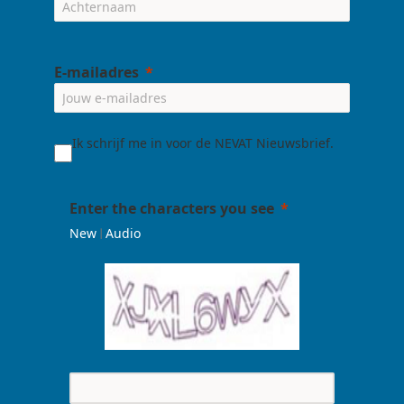
E-mailadres
Ik schrijf me in voor de NEVAT Nieuwsbrief.
Enter the characters you see
|
New
Audio