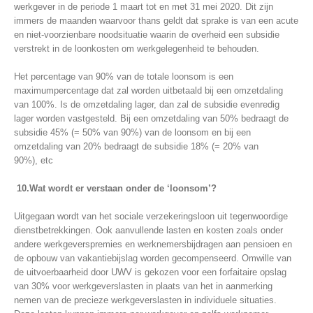
werkgever in de periode 1 maart tot en met 31 mei 2020. Dit zijn
immers de maanden waarvoor thans geldt dat sprake is van een acute
en niet-voorzienbare noodsituatie waarin de overheid een subsidie
verstrekt in de loonkosten om werkgelegenheid te behouden.
Het percentage van 90% van de totale loonsom is een
maximumpercentage dat zal worden uitbetaald bij een omzetdaling
van 100%. Is de omzetdaling lager, dan zal de subsidie evenredig
lager worden vastgesteld. Bij een omzetdaling van 50% bedraagt de
subsidie 45% (= 50% van 90%) van de loonsom en bij een
omzetdaling van 20% bedraagt de subsidie 18% (= 20% van
90%), etc
10.Wat wordt er verstaan onder de ‘loonsom’?
Uitgegaan wordt van het sociale verzekeringsloon uit tegenwoordige
dienstbetrekkingen. Ook aanvullende lasten en kosten zoals onder
andere werkgeverspremies en werknemersbijdragen aan pensioen en
de opbouw van vakantiebijslag worden gecompenseerd. Omwille van
de uitvoerbaarheid door UWV is gekozen voor een forfaitaire opslag
van 30% voor werkgeverslasten in plaats van het in aanmerking
nemen van de precieze werkgeverslasten in individuele situaties.