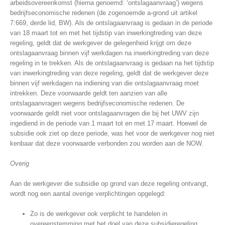
arbeidsovereenkomst (hierna genoemd: ‘ontslagaanvraag’) wegens
bedrijfseconomische redenen (de zogenoemde a-grond uit artikel
7:669, derde lid, BW). Als de ontslagaanvraag is gedaan in de periode
van 18 maart tot en met het tijdstip van inwerkingtreding van deze
regeling, geldt dat de werkgever de gelegenheid krijgt om deze
ontslagaanvraag binnen vijf werkdagen na inwerkingtreding van deze
regeling in te trekken. Als de ontslagaanvraag is gedaan na het tijdstip
van inwerkingtreding van deze regeling, geldt dat de werkgever deze
binnen vijf werkdagen na indiening van die ontslagaanvraag moet
intrekken. Deze voorwaarde geldt ten aanzien van alle
ontslagaanvragen wegens bedrijfseconomische redenen. De
voorwaarde geldt niet voor ontslagaanvragen die bij het UWV zijn
ingediend in de periode van 1 maart tot en met 17 maart. Hoewel de
subsidie ook ziet op deze periode, was het voor de werkgever nog niet
kenbaar dat deze voorwaarde verbonden zou worden aan de NOW.
Overig
Aan de werkgever die subsidie op grond van deze regeling ontvangt,
wordt nog een aantal overige verplichtingen opgelegd:
Zo is de werkgever ook verplicht te handelen in
overeenstemming met het doel van deze subsidieregeling.