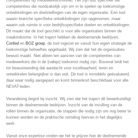
competenties op medewerkersniveau. Het zijn dus specifiek die
competenties die noodzakelijk zijn om in te spelen op toekomstige
ontwikkelingen en doelstellingen van de eigen organisatie. Een tool
waarin branche specifieke ontwikkelingen zijn opgenomen, maar
waarin ook ruimte is voor bedrijfsspecifieke doelen en ontwikkelingen.
Dit maakt dat de tool geschikt is voor alle organisaties binnen de
maakindustrie. In het traject hebben de deelnemende bedrijven,
Confed
en
BOZ groep
, de tool ingezet en vanuit hun eigen strategie de
toekomstige behoeftes opgehaald. Wij zien dat het de organisaties
bewust maakt. Niet alleen ten aanzien van de competenties van
medewerkers die in de (nabije) toekomst nodig zijn. Bovenal leidt het
tot bewustwording dat aandacht voor inzetbaarheid, leren en
ontwikkelen belangrijker is dan ooit. De tool is inmiddels geëvalueerd,
daar waar nodig aangepast en komt binnenkort beschikbaar voor alle
NEVAT-leden.
Verandering begint bij inzicht. Wij zien dat het traject dit bewerkstelligt
binnen de deelnemende bedrijven. Inzicht van de invulling van de
rollen binnen de organisatie, de stappen die nodig zijn om nog beter te
kunnen worden en de praktische vertaling hiervan in het dagelijks
werk.
Vanuit onze expertise vinden we het te prijzen hoe de deelnemende