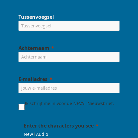
Tussenvoegsel
Achternaam
E-mailadres
Ik schrijf me in voor de NEVAT Nieuwsbrief.
Enter the characters you see
|
New
Audio