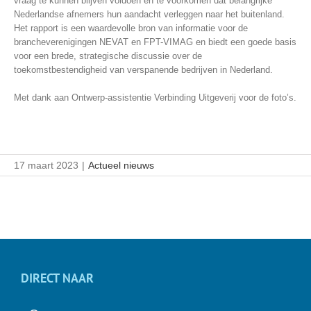
vraag te kunnen blijven voldoen en te voorkomen dat belangrijke
Nederlandse afnemers hun aandacht verleggen naar het buitenland.
Het rapport is een waardevolle bron van informatie voor de
brancheverenigingen NEVAT en FPT-VIMAG en biedt een goede basis
voor een brede, strategische discussie over de
toekomstbestendigheid van verspanende bedrijven in Nederland.
Met dank aan Ontwerp-assistentie Verbinding Uitgeverij voor de foto’s.
17 maart 2023
|
Actueel nieuws
DIRECT NAAR