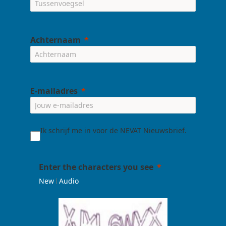
Achternaam
E-mailadres
Ik schrijf me in voor de NEVAT Nieuwsbrief.
Enter the characters you see
|
New
Audio