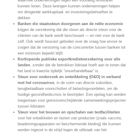
waarmee ondernemingen tegen een voordelig rentetarief
kunnen lenen. Deze leningen kunnen ondernemingen helpen
om dringende werkkapitaal- en investeringsbehoeften te
dekken.
Banken die staatssteun doorgeven aan de reële economie
krijgen de verzekering dat die steun als directe steun voor de
cliënten van de bank wordt beschouwd — en niet voor de bank
zelf. Ook wordt houvast geboden over de vraag hoe ervoor te
zorgen dat de verstoring van de concurrentie tussen banken tot
een minimum beperkt blijft.
Kortlopende publieke exportkredietverzekering voor alle
landen
, zonder dat de betrokken lidstaat hoeft aan te tonen dat
het land in kwestie tijdelijk “onverhandelbaar” is.
Steun voor onderzoek en ontwikkeling (O&O) in verband
met het coronavirus
, in de vorm van directe subsidies,
terugbetaalbare voorschotten of belastingvoordelen, om de
huidige gezondheidscrisis te bestrijden. Een opslag kan worden
toegestaan voor grensoverschrijdende samenwerkingsprojecten
tussen lidstaten.
Steun voor het bouwen en opschalen van testfaciliteiten
voor het ontwikkelen en testen van producten (zoals vaccins,
beademingsapparaten en beschermende kleding) die kunnen
worden ingezet in de strijd tegen de uitbraak van het