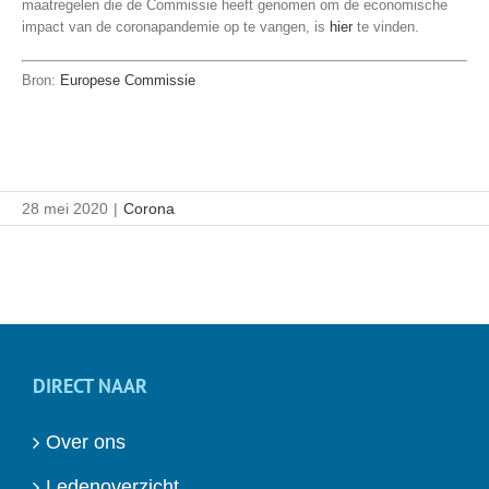
maatregelen die de Commissie heeft genomen om de economische
impact van de coronapandemie op te vangen, is
hier
te vinden.
Bron:
Europese Commissie
28 mei 2020
|
Corona
DIRECT NAAR
Over ons
Ledenoverzicht