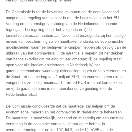
verstoring in hun economie op te heffen.
De Commissie is tot de bevinding gekomen dat de door Nederland
aangemelde regeling verenigbaar is met de beginselen van het EU-
Verdrag en een ernstige verstoring van de Nederlandse economie
tegengaat. De regeling houdt het volgende in: i) de
kredietverzekeraars hebben aan Nederland toezegd dat zij hun huidige
niveau van bescherming zullen handhaven ondanks de economische
moeilijkheden waarmee bedrijven te kampen hebben als gevolg van de
uitbraak van het coronavirus; ii) de garantie is beperkt tot het dekken
van handelskrediet dat tot eind dit jaar ontstaat; iii) de regeling staat
open voor alle kredietverzekeraars in Nederland; iv) het
garantiemechanisme waarborgt risicodeling tussen de verzekeraars en
de Staat, tot een bedrag van 1 miljard EUR, en voorziet in een extra
vangnet dat zo nodig maximaal 12 miljard EUR in totaal kan dekken,
en v) de garantiepremie is een toereikende vergoeding voor de
Nederlandse Staat.
De Commissie concludeerde dat de maatregel zal helpen om de
economische impact van het coronavirus in Nederland te beheersen.
De maatregel is noodzakelijk, passend en evenredig om een ernstige
verstoring in de economie van een lidstaat op te heffen, in
overeenstemming met artikel 107, lid 3, onder b), VWEU en de