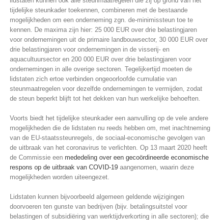
lidstaten kunnen ook alle steunmaatregelen die zij op grond van het
tijdelijke steunkader toekennen, combineren met de bestaande
mogelijkheden om een onderneming zgn. de-minimissteun toe te
kennen. De maxima zijn hier: 25 000 EUR over drie belastingjaren
voor ondernemingen uit de primaire landbouwsector, 30 000 EUR over
drie belastingjaren voor ondernemingen in de visserij- en
aquacultuursector en 200 000 EUR over drie belastingjaren voor
ondernemingen in alle overige sectoren. Tegelijkertijd moeten de
lidstaten zich ertoe verbinden ongeoorloofde cumulatie van
steunmaatregelen voor dezelfde ondernemingen te vermijden, zodat
de steun beperkt blijft tot het dekken van hun werkelijke behoeften.
Voorts biedt het tijdelijke steunkader een aanvulling op de vele andere
mogelijkheden die de lidstaten nu reeds hebben om, met inachtneming
van de EU-staatssteunregels, de sociaal-economische gevolgen van
de uitbraak van het coronavirus te verlichten. Op 13 maart 2020 heeft
de Commissie een
mededeling over een gecoördineerde economische
respons op de uitbraak van COVID-19
aangenomen, waarin deze
mogelijkheden worden uiteengezet.
Lidstaten kunnen bijvoorbeeld algemeen geldende wijzigingen
doorvoeren ten gunste van bedrijven (bijv. betalingsuitstel voor
belastingen of subsidiëring van werktijdverkorting in alle sectoren); die