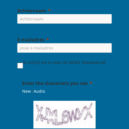
Achternaam
E-mailadres
Ik schrijf me in voor de NEVAT Nieuwsbrief.
Enter the characters you see
|
New
Audio