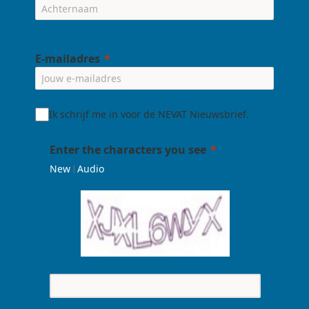
E-mailadres
Ik schrijf me in voor de NEVAT Nieuwsbrief.
Enter the characters you see
|
New
Audio