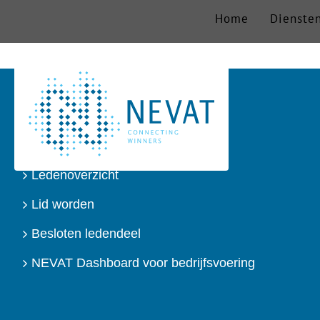
Ga
Home
Dienste
naar
inhoud
DIRECT NAAR
Over ons
Ledenoverzicht
Lid worden
Besloten ledendeel
NEVAT Dashboard voor bedrijfsvoering