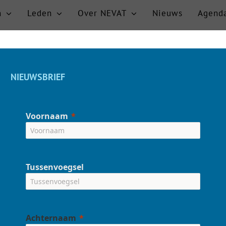
n
Leden
Over NEVAT
Nieuws
Agend
NIEUWSBRIEF
Voornaam
Tussenvoegsel
Achternaam