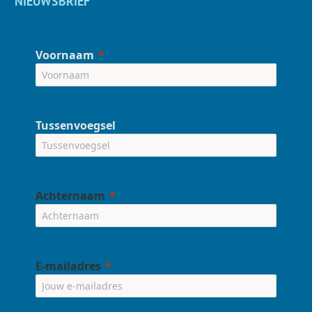
NIEUWSBRIEF
Voornaam
Tussenvoegsel
Achternaam
E-mailadres