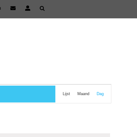
a
Evenement
Lijst
Maand
Dag
weergaven
navigatie