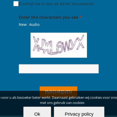
Ik schrijf me in voor de NEVAT Nieuwsbrief.
Enter the characters you see
|
New
Audio
INSCHRIJVEN
voor u als bezoeker beter werkt. Daarnaast gebruiken wij cookies voor onze
met ons gebruik van cookies
Ok
Privacy policy