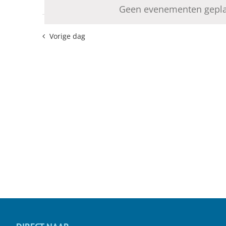
datum.
weergeven
Geen evenementen gepla
keyword.
2026
navigatie
Vorige dag