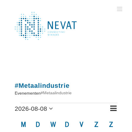
Ga
naar
inhoud
#Metaalindustrie
#Metaalindustrie
Evenementen
Evenementen
Evenem
2026-08-08
Evenemen
Maand
Zoeken
weerga
Selecteer
Kalender
Zoeken
een
M
MAANDAG
D
DINSDAG
W
WOENSDAG
D
DONDERDAG
V
VRIJDAG
Z
ZATERDAG
Z
ZOND
navigat
datum.