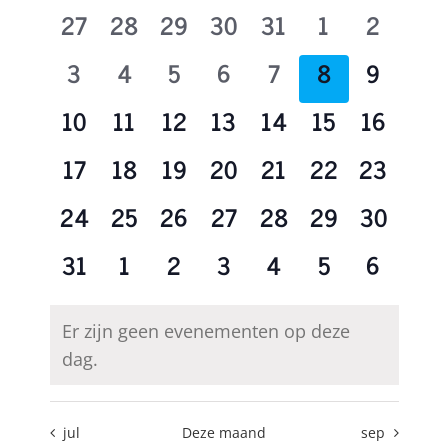
van
en
0
0
0
0
0
0
0
27
28
29
30
31
1
2
Evenementen
weergeve
evenementen
evenementen
evenementen
evenementen
evenementen
evenementen
eveneme
0
0
0
0
0
0
0
3
4
5
6
7
8
9
navigatie
evenementen
evenementen
evenementen
evenementen
evenementen
evenementen
eveneme
0
0
0
0
0
0
0
10
11
12
13
14
15
16
evenementen
evenementen
evenementen
evenementen
evenementen
evenementen
eveneme
0
0
0
0
0
0
0
17
18
19
20
21
22
23
evenementen
evenementen
evenementen
evenementen
evenementen
evenementen
eveneme
0
0
0
0
0
0
0
24
25
26
27
28
29
30
evenementen
evenementen
evenementen
evenementen
evenementen
evenementen
eveneme
0
0
0
0
0
0
0
31
1
2
3
4
5
6
evenementen
evenementen
evenementen
evenementen
evenementen
evenementen
eveneme
Er zijn geen evenementen op deze
Bericht
dag.
jul
Deze maand
sep