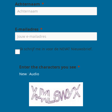
Achternaam
E-mailadres
Ik schrijf me in voor de NEVAT Nieuwsbrief.
Enter the characters you see
|
New
Audio