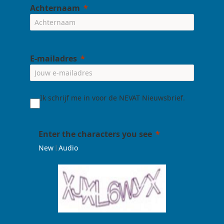
Achternaam
E-mailadres
Ik schrijf me in voor de NEVAT Nieuwsbrief.
Enter the characters you see
|
New
Audio