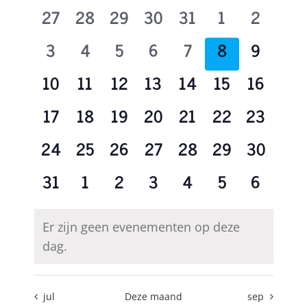
van
en
0
0
0
0
0
0
0
27
28
29
30
31
1
2
Evenementen
weergeve
evenementen
evenementen
evenementen
evenementen
evenementen
evenementen
eveneme
0
0
0
0
0
0
0
3
4
5
6
7
8
9
navigatie
evenementen
evenementen
evenementen
evenementen
evenementen
evenementen
eveneme
0
0
0
0
0
0
0
10
11
12
13
14
15
16
evenementen
evenementen
evenementen
evenementen
evenementen
evenementen
eveneme
0
0
0
0
0
0
0
17
18
19
20
21
22
23
evenementen
evenementen
evenementen
evenementen
evenementen
evenementen
eveneme
0
0
0
0
0
0
0
24
25
26
27
28
29
30
evenementen
evenementen
evenementen
evenementen
evenementen
evenementen
eveneme
0
0
0
0
0
0
0
31
1
2
3
4
5
6
evenementen
evenementen
evenementen
evenementen
evenementen
evenementen
eveneme
Er zijn geen evenementen op deze
Bericht
dag.
jul
Deze maand
sep