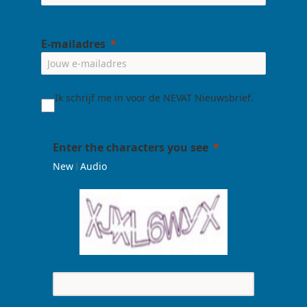
E-mailadres
Ik schrijf me in voor de NEVAT Nieuwsbrief.
Enter the characters you see
|
New
Audio