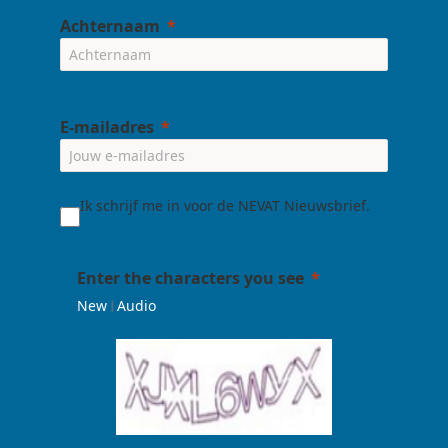
Achternaam
E-mailadres
Ik schrijf me in voor de NEVAT Nieuwsbrief.
Enter the characters you see
|
New
Audio