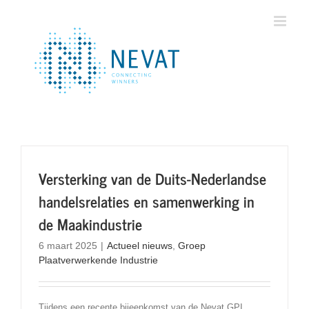
Ga
naar
inhoud
Versterking van de Duits-Nederlandse
handelsrelaties en samenwerking in
de Maakindustrie
6 maart 2025
|
Actueel nieuws
,
Groep
Plaatverwerkende Industrie
Tijdens een recente bijeenkomst van de Nevat GPI